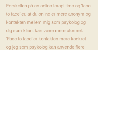
Forskellen på en online terapi time og ‘face
to face’ er, at du online er mere anonym og
kontakten mellem mig som psykolog og
dig som klient kan være mere uformel.
‘Face to face’ er kontakten mere konkret
og jeg som psykolog kan anvende flere
typer teknikker end online tillader.
Jeg har erfaring med online terapi og terapi
via telefon, for det sker, at klienter flytter til
andre dele af landet eller udlandet, og
gerne vil fortsætte i terapien hos mig.
Jeg bruger sikker forbindelse, som er
krypteret, så ingen andre kan lytte med i
samtalen. Vi kan se hinanden via webcam.
Online terapi er en anerkendt
behandlingsform.